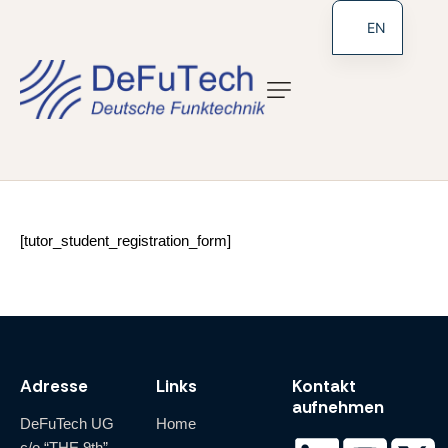
EN
[tutor_student_registration_form]
Adresse
Links
Kontakt
aufnehmen
DeFuTech UG
Home
c/o “THE 9th”